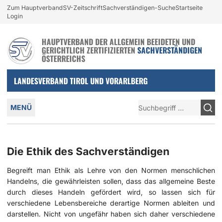
Login und nützliche Links
Zum Hauptverband
SV-Zeitschrift
Sachverständigen-Suche
Startseite
Zur Navigation springen
Zum Inhalt springen
Login
HAUPTVERBAND DER ALLGEMEIN BEEIDETEN UND
GERICHTLICH ZERTIFIZIERTEN
SACHVERSTÄNDIGEN
ÖSTERREICHS
LANDESVERBAND TIROL UND VORARLBERG
Hauptmenü
Suche
MENÜ
Die Ethik des Sachverständigen
Begreift man Ethik als Lehre von den Normen menschlichen
Handelns, die gewährleisten sollen, dass das allgemeine Beste
durch dieses Handeln gefördert wird, so lassen sich für
verschiedene Lebensbereiche derartige Normen ableiten und
darstellen. Nicht von ungefähr haben sich daher verschiedene