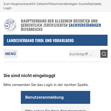
Login und nützliche Links
Zum Hauptverband
SV-Zeitschrift
Sachverständigen-Suche
Startseite
Zur Navigation springen
Zum Inhalt springen
Login
HAUPTVERBAND DER ALLGEMEIN BEEIDETEN UND
GERICHTLICH ZERTIFIZIERTEN
SACHVERSTÄNDIGEN
ÖSTERREICHS
LANDESVERBAND TIROL UND VORARLBERG
Hauptmenü
Suche
MENÜ
Sie sind nicht eingeloggt
Bitte verwenden Sie das Login in der rechten Spalte.
Benutzeranmeldung
Bitte geben Sie Ihren Benutzernamen