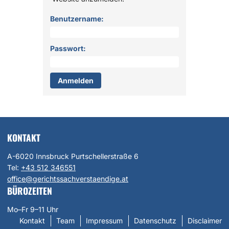
Anmelden
Benutzername:
Passwort:
KONTAKT
A-6020 Innsbruck Purtschellerstraße 6
Tel:
+43 512 346551
office@gerichtssachverstaendige.at
BÜROZEITEN
Mo–Fr 9–11 Uhr
Kontakt
Team
Impressum
Datenschutz
Disclaimer