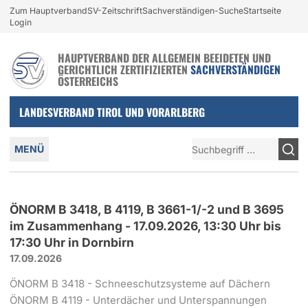
Login und nützliche Links
Zum Hauptverband
SV-Zeitschrift
Sachverständigen-Suche
Startseite
Zur Navigation springen
Zum Inhalt springen
Login
HAUPTVERBAND DER ALLGEMEIN BEEIDETEN UND
GERICHTLICH ZERTIFIZIERTEN
SACHVERSTÄNDIGEN
ÖSTERREICHS
LANDESVERBAND TIROL UND VORARLBERG
Hauptmenü
Suche
MENÜ
ÖNORM B 3418, B 4119, B 3661-1/-2 und B 3695
im Zusammenhang - 17.09.2026, 13:30 Uhr bis
17:30 Uhr in Dornbirn
17.09.2026
ÖNORM B 3418 - Schneeschutzsysteme auf Dächern
ÖNORM B 4119 - Unterdächer und Unterspannungen