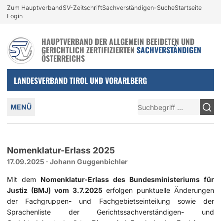
Login und nützliche Links
Zum Hauptverband
SV-Zeitschrift
Sachverständigen-Suche
Startseite
Zur Navigation springen
Zum Inhalt springen
Login
HAUPTVERBAND DER ALLGEMEIN BEEIDETEN UND
GERICHTLICH ZERTIFIZIERTEN
SACHVERSTÄNDIGEN
ÖSTERREICHS
LANDESVERBAND TIROL UND VORARLBERG
Hauptmenü
Suche
MENÜ
Nomenklatur-Erlass 2025
17.09.2025
·
Johann Guggenbichler
Mit dem
Nomenklatur-Erlass des Bundesministeriums für
Justiz (BMJ) vom 3.7.2025
erfolgen punktuelle Änderungen
der Fachgruppen- und Fachgebietseinteilung sowie der
Sprachenliste der Gerichtssachverständigen- und